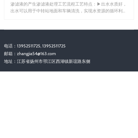
渗滤液的产生渗滤液处理工艺流程工艺特点：▶出水水质好，
出水可以用于中转站地面和车辆清洗，实现水资源的循环利
用；▶运行过程影响因素少，受进水水质、水量波动影响小；
电话：13952511725, 13952511725
邮箱：
zhangjia54@163.com
地址：江苏省扬州市邗江区西湖镇新谊路东侧
关注我们
Copyright © 2002-2028 扬州力齐机械有限公司 版权所有